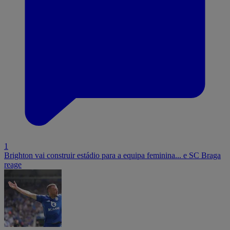
1
Brighton vai construir estádio para a equipa feminina... e SC Braga
reage