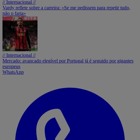
// Internacional //
Vardy reflete sobre a carreira: «Se me pedissem para repetir tudo,
não o faria»
// Internacional //
Mercado: avançado elegível por Portugal já é seguido por gigantes
europeus
WhatsApp