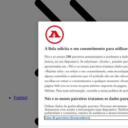
A Bola solicita o seu consentimento para utilizar
Nós e os nossos
298
parceiros armazenamos e acedemos a dados
únicos, no seu dispositivo. Se selecionar «Aceito», permite que 
apresentadas em «Nós e os nossos parceiros tratamos dados para 
«Rejeitar tudo» ou retirar o seu consentimento, estas tecnologia
alguns conteúdos e anúncios que vê poderão não ser tão relevant
escolhas ou retirar o consentimento a qualquer momento clicand
página Web (ou no ícone na parte inferior esquerda da página, s
Website. Para mais informação, consulte a nossa política de pri
Futebol
Nós e os nossos parceiros tratamos os dados par
Utilizar dados de geolocalização precisos. Procurar ativamente a
Armazenar e/ou aceder a informações num dispositivo. Publici
publicidade e conteúdos, estudos de audiência e desenvolvimen
Lista de parceiros (fornecedores)