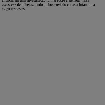
anunciaram uma investigação formal sobre a alegada «falsa
escassez» de bilhetes, tendo ambos enviado cartas a Infantino a
exigir respostas.