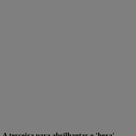
A terceira para abrilhantar o 'hexa'