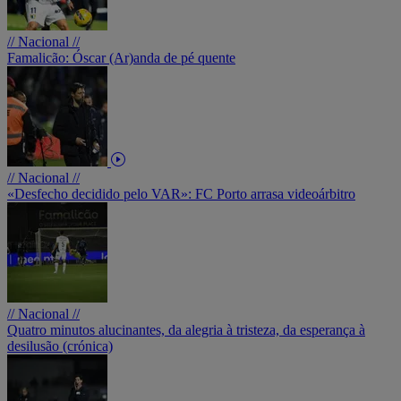
// Nacional //
Famalicão: Óscar (Ar)anda de pé quente
// Nacional //
«Desfecho decidido pelo VAR»: FC Porto arrasa videoárbitro
// Nacional //
Quatro minutos alucinantes, da alegria à tristeza, da esperança à
desilusão (crónica)