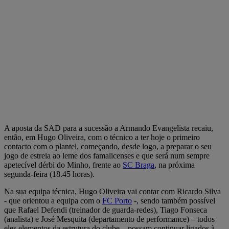
A aposta da SAD para a sucessão a Armando Evangelista recaiu,
então, em Hugo Oliveira, com o técnico a ter hoje o primeiro
contacto com o plantel, começando, desde logo, a preparar o seu
jogo de estreia ao leme dos famalicenses e que será num sempre
apetecível dérbi do Minho, frente ao
SC Braga
, na próxima
segunda-feira (18.45 horas).
Na sua equipa técnica, Hugo Oliveira vai contar com Ricardo Silva
- que orientou a equipa com o
FC Porto
-, sendo também possível
que Rafael Defendi (treinador de guarda-redes), Tiago Fonseca
(analista) e José Mesquita (departamento de performance) – todos
eles elementos da estrutura do clube – possam continuar ligados à