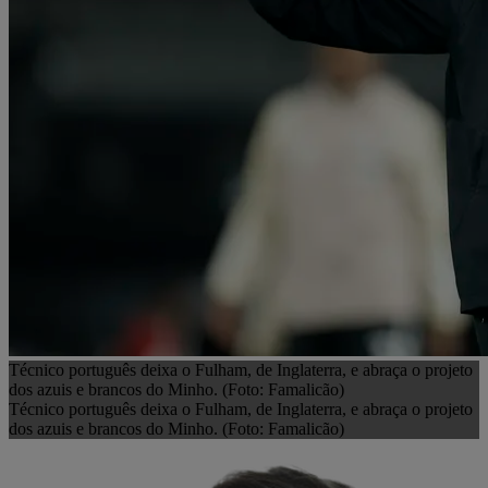
Técnico português deixa o Fulham, de Inglaterra, e abraça o projeto
dos azuis e brancos do Minho. (Foto: Famalicão)
Técnico português deixa o Fulham, de Inglaterra, e abraça o projeto
dos azuis e brancos do Minho. (Foto: Famalicão)