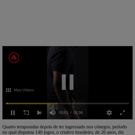
Mais Vídeos
00:02
01:06
0
of
Quatro temporadas depois de ter ingressado nos cónegos, período
1
no qual disputou 140 jogos, o criativo brasileiro, de 26 anos, diz