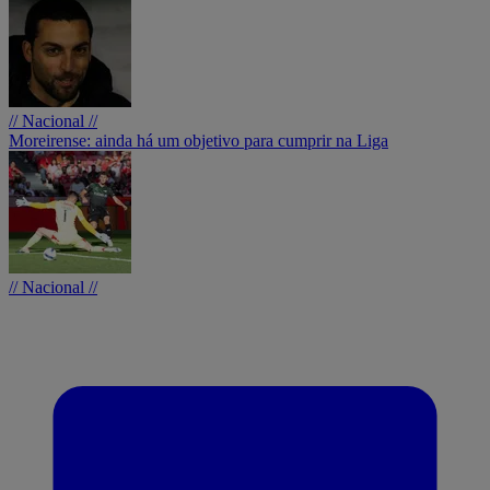
// Nacional //
Moreirense: ainda há um objetivo para cumprir na Liga
// Nacional //