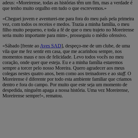
minute,
adeus: «Moreirense, todas as histórias têm um fim, mas a verdade é
6
que tenho muito orgulho em tudo o que escrevemos.»
seconds
«Cheguei jovem e aventurei-me para fora do meu país pela primeira
vez, com todos os receios e medos. Trazia a minha família, o meu
filho muito pequeno, e toda a fé de que o meu trajeto no Moreirense
seria muito importante para mim», prosseguiu o médio ofensivo.
«Sábado [frente ao
Aves SAD
], despeço-me de um clube, de uma
vila que me fez sentir em casa, que me acarinhou sempre, nos
momentos maus e nos de felicidade. Levo todos vocês no meu
coração, onde quer que esteja. Eu e a minha família estaremos
sempre a torcer pelo nosso Moreira. Quero agradecer aos meus
colegas nestes quatro anos, bem como aos treinadores e ao
staff
. O
Moreirense é diferente por todo esta ambiente familiar que criamos
dentro e fora do campo. Por muito que este seja um momento de
despedida, ninguém apaga a nossa história. Uma vez Moreirense,
Moreirense sempre!», rematou.