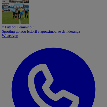
// Futebol Feminino //
Sporting goleou Estoril e aproximou-se da liderança
WhatsApp