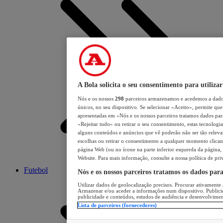
A Bola solicita o seu consentimento para utilizar
Nós e os nossos
298
parceiros armazenamos e acedemos a dados
únicos, no seu dispositivo. Se selecionar «Aceito», permite que 
apresentadas em «Nós e os nossos parceiros tratamos dados para 
«Rejeitar tudo» ou retirar o seu consentimento, estas tecnologia
alguns conteúdos e anúncios que vê poderão não ser tão relevant
escolhas ou retirar o consentimento a qualquer momento clicand
página Web (ou no ícone na parte inferior esquerda da página, s
Website. Para mais informação, consulte a nossa política de pri
Futebol
Nós e os nossos parceiros tratamos os dados par
Utilizar dados de geolocalização precisos. Procurar ativamente a
Armazenar e/ou aceder a informações num dispositivo. Publici
publicidade e conteúdos, estudos de audiência e desenvolvimen
Lista de parceiros (fornecedores)