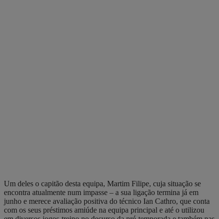
Um deles o capitão desta equipa, Martim Filipe, cuja situação se
encontra atualmente num impasse – a sua ligação termina já em
junho e merece avaliação positiva do técnico Ian Cathro, que conta
com os seus préstimos amiúde na equipa principal e até o utilizou
em diversos jogos-treino no decurso da pré-temporada e também nas