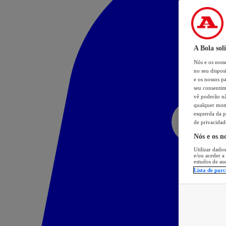
A Bola sol
Nós e os nos
no seu dispos
e os nossos pa
seu consentim
vê poderão não
qualquer mome
esquerda da p
de privacidad
Nós e os n
Utilizar dados
e/ou aceder a
estudos de au
Lista de parc