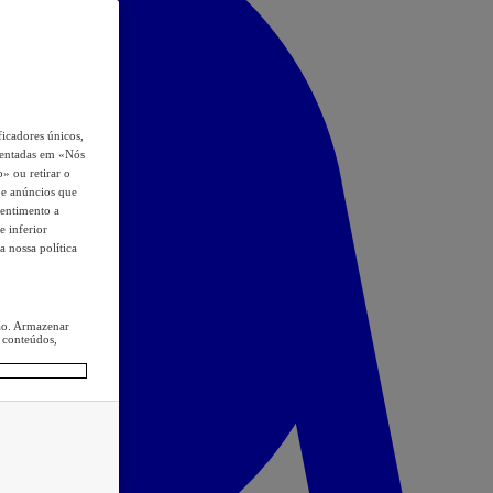
icadores únicos,
esentadas em «Nós
o» ou retirar o
s e anúncios que
sentimento a
e inferior
a nossa política
ção. Armazenar
 conteúdos,