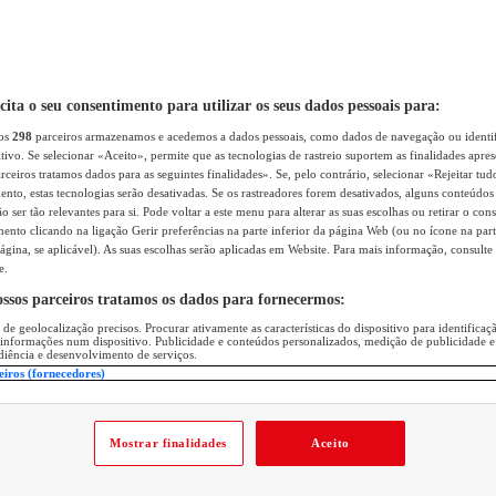
icita o seu consentimento para utilizar os seus dados pessoais para:
sos
298
parceiros armazenamos e acedemos a dados pessoais, como dados de navegação ou identif
itivo. Se selecionar «Aceito», permite que as tecnologias de rastreio suportem as finalidades apr
rceiros tratamos dados para as seguintes finalidades». Se, pelo contrário, selecionar «Rejeitar tud
ento, estas tecnologias serão desativadas. Se os rastreadores forem desativados, alguns conteúdo
 ser tão relevantes para si. Pode voltar a este menu para alterar as suas escolhas ou retirar o con
nto clicando na ligação Gerir preferências na parte inferior da página Web (ou no ícone na part
ágina, se aplicável). As suas escolhas serão aplicadas em Website. Para mais informação, consulte 
e.
ossos parceiros tratamos os dados para fornecermos:
 de geolocalização precisos. Procurar ativamente as características do dispositivo para identifica
 informações num dispositivo. Publicidade e conteúdos personalizados, medição de publicidade e
diência e desenvolvimento de serviços.
eiros (fornecedores)
Mostrar finalidades
Aceito