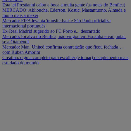
Esta lei Prestianni calou a boca a muita gente (as notas do Benfica)
MERCADO: Akliouche, Ederson, Kostic, Mastantuono, Almada e
muito mais a mexer
Mercado: FIFA levanta 'transfer ban' e São Paulo oficializa
internacional português
Ex-Real Madrid sugerido ao FC Porto e... descartado
Mercado: foi alvo do Benfica, não vingou em Espanha e vai juntar-
se a Otamendi
Mercado: Man. United confirma contratação que ficou fechada…
com Ruben Amorim
Creatina: o guia completo para escolher (e tomar) o suplemento mais
estudado do mundo