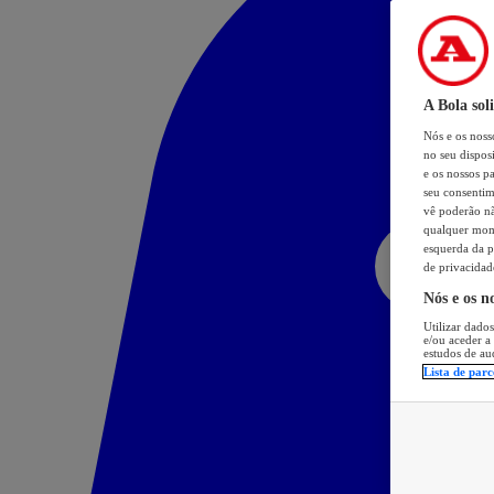
A Bola sol
Nós e os nos
no seu dispos
e os nossos pa
seu consentim
vê poderão não
qualquer mome
esquerda da p
de privacidad
Nós e os n
Utilizar dados
e/ou aceder a
estudos de au
Lista de parc