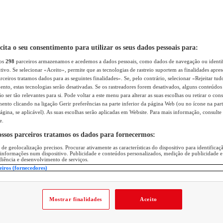
icita o seu consentimento para utilizar os seus dados pessoais para:
sos
298
parceiros armazenamos e acedemos a dados pessoais, como dados de navegação ou identif
itivo. Se selecionar «Aceito», permite que as tecnologias de rastreio suportem as finalidades apr
rceiros tratamos dados para as seguintes finalidades». Se, pelo contrário, selecionar «Rejeitar tud
ento, estas tecnologias serão desativadas. Se os rastreadores forem desativados, alguns conteúdo
 ser tão relevantes para si. Pode voltar a este menu para alterar as suas escolhas ou retirar o con
nto clicando na ligação Gerir preferências na parte inferior da página Web (ou no ícone na part
ágina, se aplicável). As suas escolhas serão aplicadas em Website. Para mais informação, consulte 
e.
ossos parceiros tratamos os dados para fornecermos:
 de geolocalização precisos. Procurar ativamente as características do dispositivo para identifica
 informações num dispositivo. Publicidade e conteúdos personalizados, medição de publicidade e
diência e desenvolvimento de serviços.
eiros (fornecedores)
Mostrar finalidades
Aceito