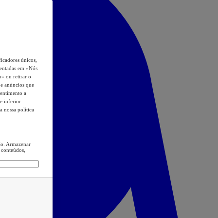
icadores únicos,
esentadas em «Nós
o» ou retirar o
s e anúncios que
sentimento a
e inferior
a nossa política
ção. Armazenar
 conteúdos,