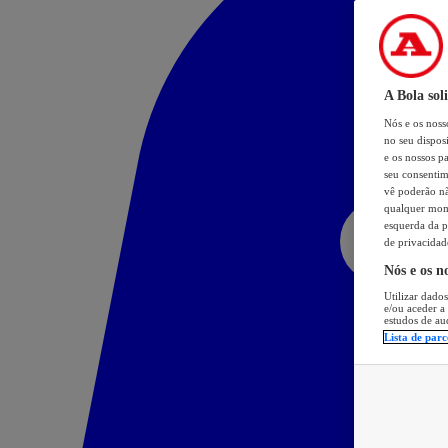
A Bola sol
Nós e os nos
no seu dispos
e os nossos pa
seu consentim
vê poderão não
qualquer mome
esquerda da p
de privacidad
Nós e os n
Utilizar dados
e/ou aceder a
estudos de au
Lista de parc