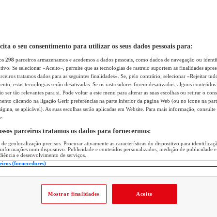
icita o seu consentimento para utilizar os seus dados pessoais para:
sos
298
parceiros armazenamos e acedemos a dados pessoais, como dados de navegação ou identif
itivo. Se selecionar «Aceito», permite que as tecnologias de rastreio suportem as finalidades apr
rceiros tratamos dados para as seguintes finalidades». Se, pelo contrário, selecionar «Rejeitar tud
ento, estas tecnologias serão desativadas. Se os rastreadores forem desativados, alguns conteúdo
 ser tão relevantes para si. Pode voltar a este menu para alterar as suas escolhas ou retirar o con
nto clicando na ligação Gerir preferências na parte inferior da página Web (ou no ícone na part
ágina, se aplicável). As suas escolhas serão aplicadas em Website. Para mais informação, consulte 
e.
ossos parceiros tratamos os dados para fornecermos:
 de geolocalização precisos. Procurar ativamente as características do dispositivo para identifica
 informações num dispositivo. Publicidade e conteúdos personalizados, medição de publicidade e
diência e desenvolvimento de serviços.
eiros (fornecedores)
Mostrar finalidades
Aceito