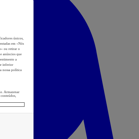
icadores únicos,
esentadas em «Nós
o» ou retirar o
s e anúncios que
sentimento a
e inferior
a nossa política
ção. Armazenar
 conteúdos,