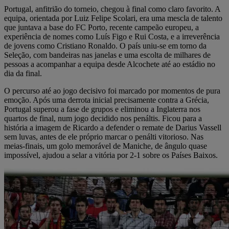
Portugal, anfitrião do torneio, chegou à final como claro favorito. A
equipa, orientada por Luiz Felipe Scolari, era uma mescla de talento
que juntava a base do FC Porto, recente campeão europeu, a
experiência de nomes como Luís Figo e Rui Costa, e a irreverência
de jovens como Cristiano Ronaldo. O país uniu-se em torno da
Seleção, com bandeiras nas janelas e uma escolta de milhares de
pessoas a acompanhar a equipa desde Alcochete até ao estádio no
dia da final.
O percurso até ao jogo decisivo foi marcado por momentos de pura
emoção. Após uma derrota inicial precisamente contra a Grécia,
Portugal superou a fase de grupos e eliminou a Inglaterra nos
quartos de final, num jogo decidido nos penáltis. Ficou para a
história a imagem de Ricardo a defender o remate de Darius Vassell
sem luvas, antes de ele próprio marcar o penálti vitorioso. Nas
meias-finais, um golo memorável de Maniche, de ângulo quase
impossível, ajudou a selar a vitória por 2-1 sobre os Países Baixos.