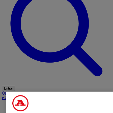
Entrar
Últimas
Mercado
Opinião
iGaming Hub
A BOLA SUGERE
Barba
e Cabelo