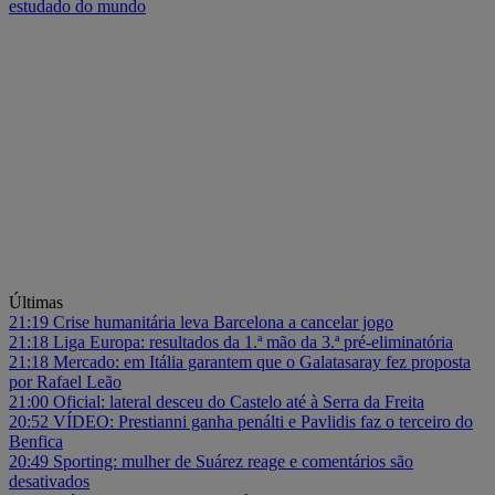
estudado do mundo
Últimas
21:19
Crise humanitária leva Barcelona a cancelar jogo
21:18
Liga Europa: resultados da 1.ª mão da 3.ª pré-eliminatória
21:18
Mercado: em Itália garantem que o Galatasaray fez proposta
por Rafael Leão
21:00
Oficial: lateral desceu do Castelo até à Serra da Freita
20:52
VÍDEO: Prestianni ganha penálti e Pavlidis faz o terceiro do
Benfica
20:49
Sporting: mulher de Suárez reage e comentários são
desativados