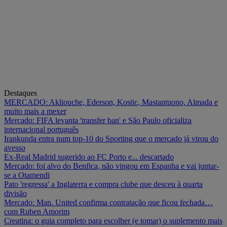
Destaques
MERCADO: Akliouche, Ederson, Kostic, Mastantuono, Almada e
muito mais a mexer
Mercado: FIFA levanta 'transfer ban' e São Paulo oficializa
internacional português
Irankunda entra num top-10 do Sporting que o mercado já virou do
avesso
Ex-Real Madrid sugerido ao FC Porto e... descartado
Mercado: foi alvo do Benfica, não vingou em Espanha e vai juntar-
se a Otamendi
Pato 'regressa' a Inglaterra e compra clube que desceu à quarta
divisão
Mercado: Man. United confirma contratação que ficou fechada…
com Ruben Amorim
Creatina: o guia completo para escolher (e tomar) o suplemento mais