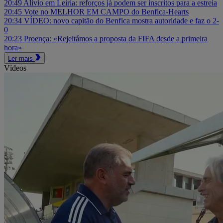
20:49
Alívio em Leiria: reforços já podem ser inscritos para a estreia
20:45
Vote no MELHOR EM CAMPO do Benfica-Hearts
20:34
VÍDEO: novo capitão do Benfica mostra autoridade e faz o 2-
0
20:23
Proença: «Rejeitámos a proposta da FIFA desde a primeira
hora»
Ler mais
Vídeos