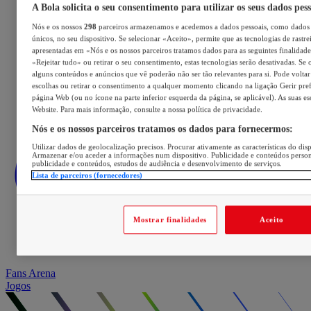
A Bola solicita o seu consentimento para utilizar os seus dados pes
Nós e os nossos
298
parceiros armazenamos e acedemos a dados pessoais, como dados 
únicos, no seu dispositivo. Se selecionar «Aceito», permite que as tecnologias de rastre
apresentadas em «Nós e os nossos parceiros tratamos dados para as seguintes finalidades
«Rejeitar tudo» ou retirar o seu consentimento, estas tecnologias serão desativadas. Se 
alguns conteúdos e anúncios que vê poderão não ser tão relevantes para si. Pode voltar 
escolhas ou retirar o consentimento a qualquer momento clicando na ligação Gerir prefe
página Web (ou no ícone na parte inferior esquerda da página, se aplicável). As suas e
Website. Para mais informação, consulte a nossa política de privacidade.
Nós e os nossos parceiros tratamos os dados para fornecermos:
Utilizar dados de geolocalização precisos. Procurar ativamente as características do disp
Armazenar e/ou aceder a informações num dispositivo. Publicidade e conteúdos perso
publicidade e conteúdos, estudos de audiência e desenvolvimento de serviços.
Lista de parceiros (fornecedores)
Mostrar finalidades
Aceito
Fans Arena
Jogos