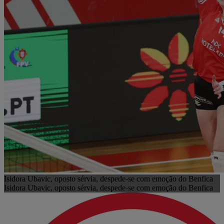
Isidora Ubavic, oposto sérvia, despede-se com emoção do Benfica
Isidora Ubavic, oposto sérvia, despede-se com emoção do Benfica