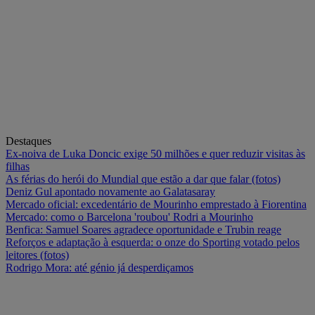
Destaques
Ex-noiva de Luka Doncic exige 50 milhões e quer reduzir visitas às
filhas
As férias do herói do Mundial que estão a dar que falar (fotos)
Deniz Gul apontado novamente ao Galatasaray
Mercado oficial: excedentário de Mourinho emprestado à Fiorentina
Mercado: como o Barcelona 'roubou' Rodri a Mourinho
Benfica: Samuel Soares agradece oportunidade e Trubin reage
Reforços e adaptação à esquerda: o onze do Sporting votado pelos
leitores (fotos)
Rodrigo Mora: até génio já desperdiçamos