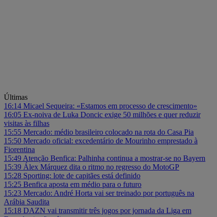
Últimas
16:14
Micael Sequeira: «Estamos em processo de crescimento»
16:05
Ex-noiva de Luka Doncic exige 50 milhões e quer reduzir
visitas às filhas
15:55
Mercado: médio brasileiro colocado na rota do Casa Pia
15:50
Mercado oficial: excedentário de Mourinho emprestado à
Fiorentina
15:49
Atenção Benfica: Palhinha continua a mostrar-se no Bayern
15:39
Álex Márquez dita o ritmo no regresso do MotoGP
15:28
Sporting: lote de capitães está definido
15:25
Benfica aposta em médio para o futuro
15:23
Mercado: André Horta vai ser treinado por português na
Arábia Saudita
15:18
DAZN vai transmitir três jogos por jornada da Liga em