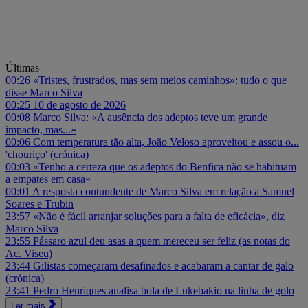
Últimas
00:26
«Tristes, frustrados, mas sem meios caminhos»: tudo o que
disse Marco Silva
00:25
10 de agosto de 2026
00:08
Marco Silva: «A ausência dos adeptos teve um grande
impacto, mas...»
00:06
Com temperatura tão alta, João Veloso aproveitou e assou o...
'chouriço' (crónica)
00:03
«Tenho a certeza que os adeptos do Benfica não se habituam
a empates em casa»
00:01
A resposta contundente de Marco Silva em relação a Samuel
Soares e Trubin
23:57
«Não é fácil arranjar soluções para a falta de eficácia», diz
Marco Silva
23:55
Pássaro azul deu asas a quem mereceu ser feliz (as notas do
Ac. Viseu)
23:44
Gilistas começaram desafinados e acabaram a cantar de galo
(crónica)
23:41
Pedro Henriques analisa bola de Lukebakio na linha de golo
Ler mais