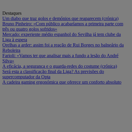
Destaques
Um diabo que traz golos e demónios que reaparecem (crónica)
Bruno Pinheiro: «Com público acabaríamos a primeira parte com
três ou quatro golos sofridos»
Mercado: experiente médio espanhol do Sevilha já tem clube da
Liga à espera
Orelhas a arder: assim foi a reação de Rui Borges no balneário da
Reboleira
Farioli: «Vamos ter que analisar mais a fundo a lesão do André
Silva»
A eficácia, a segurança e o guarda-redes do costume (crónica)
Será esta a classificação final da Liga? As previsões do
supercomputador da Opta
A cadeira gaming ergonómica que oferece um conforto absoluto