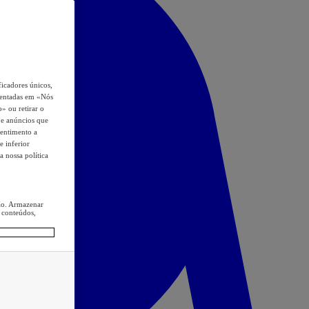
icadores únicos,
esentadas em «Nós
o» ou retirar o
s e anúncios que
sentimento a
e inferior
a nossa política
ção. Armazenar
 conteúdos,