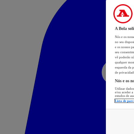
A Bola sol
Nós e os nos
no seu dispos
e os nossos pa
seu consentim
vê poderão não
qualquer mome
esquerda da p
de privacidad
Nós e os n
Utilizar dados
e/ou aceder a
estudos de au
Lista de parc