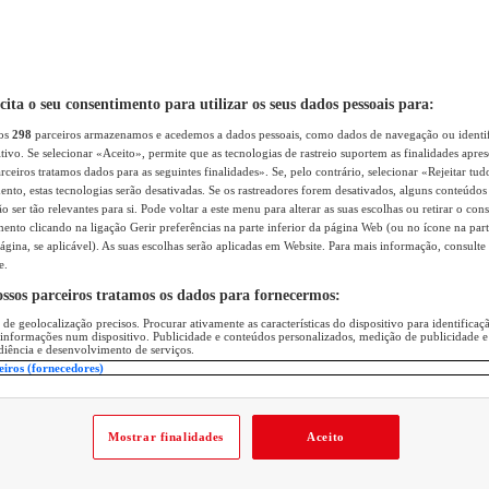
icita o seu consentimento para utilizar os seus dados pessoais para:
sos
298
parceiros armazenamos e acedemos a dados pessoais, como dados de navegação ou identif
itivo. Se selecionar «Aceito», permite que as tecnologias de rastreio suportem as finalidades apr
rceiros tratamos dados para as seguintes finalidades». Se, pelo contrário, selecionar «Rejeitar tud
ento, estas tecnologias serão desativadas. Se os rastreadores forem desativados, alguns conteúdo
 ser tão relevantes para si. Pode voltar a este menu para alterar as suas escolhas ou retirar o con
nto clicando na ligação Gerir preferências na parte inferior da página Web (ou no ícone na part
ágina, se aplicável). As suas escolhas serão aplicadas em Website. Para mais informação, consulte 
e.
ossos parceiros tratamos os dados para fornecermos:
 de geolocalização precisos. Procurar ativamente as características do dispositivo para identifica
 informações num dispositivo. Publicidade e conteúdos personalizados, medição de publicidade e
diência e desenvolvimento de serviços.
eiros (fornecedores)
Mostrar finalidades
Aceito