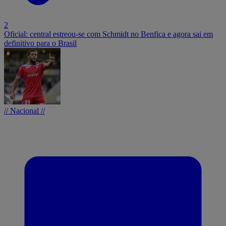
2
Oficial: central estreou-se com Schmidt no Benfica e agora sai em
definitivo para o Brasil
// Nacional //