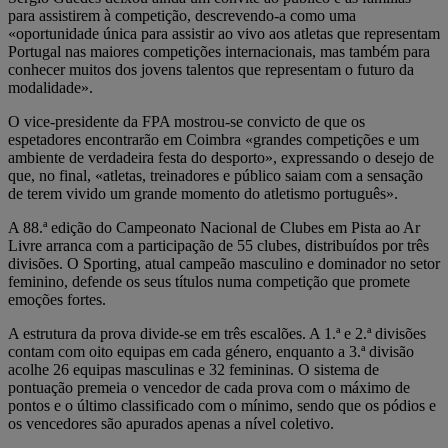
para assistirem à competição, descrevendo-a como uma
«oportunidade única para assistir ao vivo aos atletas que representam
Portugal nas maiores competições internacionais, mas também para
conhecer muitos dos jovens talentos que representam o futuro da
modalidade».
O vice-presidente da FPA mostrou-se convicto de que os
espetadores encontrarão em Coimbra «grandes competições e um
ambiente de verdadeira festa do desporto», expressando o desejo de
que, no final, «atletas, treinadores e público saiam com a sensação
de terem vivido um grande momento do atletismo português».
A 88.ª edição do Campeonato Nacional de Clubes em Pista ao Ar
Livre arranca com a participação de 55 clubes, distribuídos por três
divisões. O Sporting, atual campeão masculino e dominador no setor
feminino, defende os seus títulos numa competição que promete
emoções fortes.
A estrutura da prova divide-se em três escalões. A 1.ª e 2.ª divisões
contam com oito equipas em cada género, enquanto a 3.ª divisão
acolhe 26 equipas masculinas e 32 femininas. O sistema de
pontuação premeia o vencedor de cada prova com o máximo de
pontos e o último classificado com o mínimo, sendo que os pódios e
os vencedores são apurados apenas a nível coletivo.