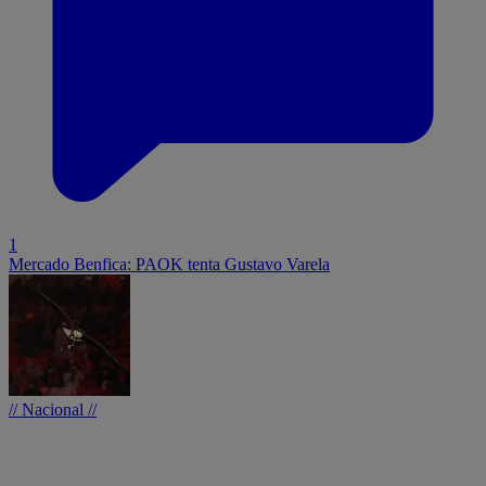
1
Mercado Benfica: PAOK tenta Gustavo Varela
// Nacional //