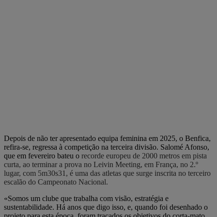
Depois de não ter apresentado equipa feminina em 2025, o Benfica,
refira-se, regressa à competição na terceira divisão. Salomé Afonso,
que em fevereiro bateu o
recorde europeu de 2000 metros em pista
curta, ao terminar a prova no Leivin Meeting, em França, no 2.º
lugar, com 5m30s31, é uma das atletas que surge inscrita no terceiro
escalão do Campeonato Nacional.
«Somos um clube que trabalha com visão, estratégia e
sustentabilidade. Há anos que digo isso, e, quando foi desenhado o
projeto para esta época, foram traçados os objetivos do corta-mato,