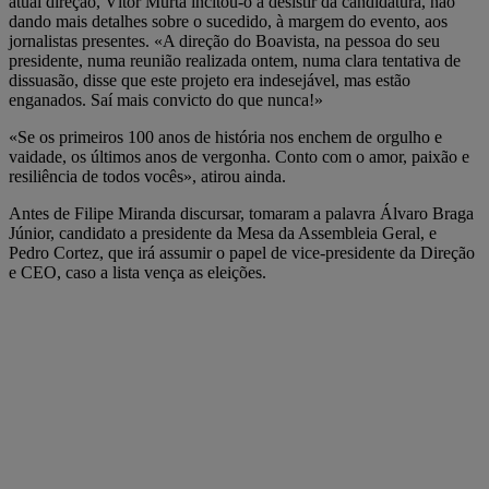
atual direção, Vítor Murta incitou-o a desistir da candidatura, não
dando mais detalhes sobre o sucedido, à margem do evento, aos
jornalistas presentes. «A direção do Boavista, na pessoa do seu
presidente, numa reunião realizada ontem, numa clara tentativa de
dissuasão, disse que este projeto era indesejável, mas estão
enganados. Saí mais convicto do que nunca!»
«Se os primeiros 100 anos de história nos enchem de orgulho e
vaidade, os últimos anos de vergonha. Conto com o amor, paixão e
resiliência de todos vocês», atirou ainda.
Antes de Filipe Miranda discursar, tomaram a palavra Álvaro Braga
Júnior, candidato a presidente da Mesa da Assembleia Geral, e
Pedro Cortez, que irá assumir o papel de vice-presidente da Direção
e CEO, caso a lista vença as eleições.