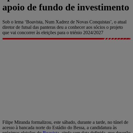
apoio de fundo de investimento
Sob o lema ‘Boavista, Num Xadrez de Novas Conquistas’, o atual
diretor de futsal das panteras deu a conhecer aos sócios o projeto
que vai concorrer às eleições para o triénio 2024/2027
Filipe Miranda formalizou, este sábado, durante a tarde, no túnel de
acesso à bancada norte do Estádio do Bessa, a candidatura às
próximas eleições do
Boavista
, ainda sem data definida, que deverão