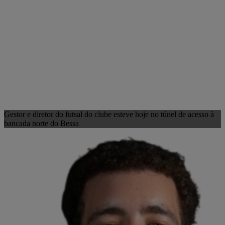
Gestor e diretor do futsal do clube esteve hoje no túnel de acesso à
bancada norte do Bessa