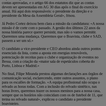
contas aprovadas, e o artigo 66 dos estatutos diz que as contas
devem ser apresentadas em AG 30 dias após o final do exercício
anual. Há aqui dois responsáveis: o presidente da direção e o
presidente da Mesa da Assembleia Geral», frisou.
Já Pedro Cortez deixou bem clara a missão da candidatura: «A nossa
missão é de corte com o passado. A gestão dos últimos 22 anos da
nossa história parece querer persistir, mas não o vamos permitir.
Queremos uma mudança. Queremos que o Boavista, clube e SAD,
passem a ser um só.»
O candidato a vice-presidente e CEO abordou ainda outros pontos
essenciais da lista, como a aposta em energias renováveis,
potenciação de receitas para o clube e organização de eventos no
Bessa, com a criação da «maior sala de espetáculos coberta do
Porto, Lisboa e Madrid.»
No final, Filipe Miranda prestou algumas declarações aos órgãos de
comunicação social, esclarecendo, entre outros assuntos, o plano
para os escalões de formação. «A equipa profissional não ocupa o
relvado as horas todas. Com a inclusão do relvado sintético, nas
horas livres, queremos trazer os nossos meninos para a nossa casa,
sempre que os horários não coincidam com os de futebol de 11, que
treina no relvado natural», explicou o candidato a presidente
boavisteiro.