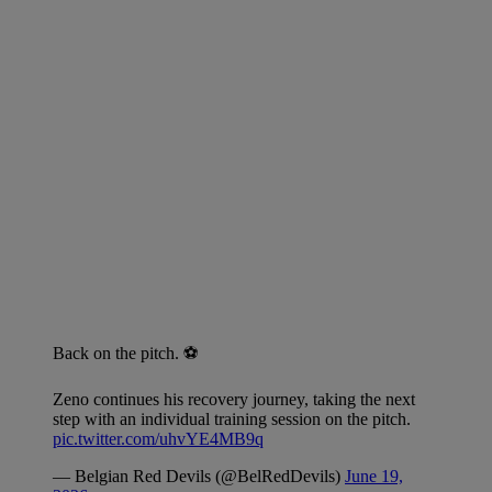
Back on the pitch. ⚽
Zeno continues his recovery journey, taking the next
step with an individual training session on the pitch.
pic.twitter.com/uhvYE4MB9q
— Belgian Red Devils (@BelRedDevils)
June 19,