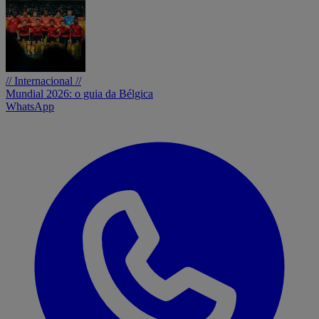
// Internacional //
Mundial 2026: o guia da Bélgica
WhatsApp