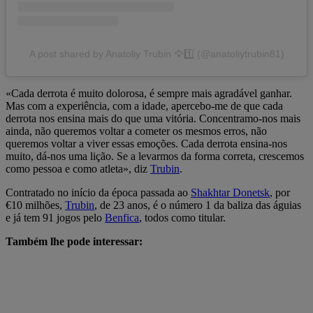
A post shared by Anatoliy Trubin 🦅1️⃣ (@anatoliytrubin81)
«Cada derrota é muito dolorosa, é sempre mais agradável ganhar.
Mas com a experiência, com a idade, apercebo-me de que cada
derrota nos ensina mais do que uma vitória. Concentramo-nos mais
ainda, não queremos voltar a cometer os mesmos erros, não
queremos voltar a viver essas emoções. Cada derrota ensina-nos
muito, dá-nos uma lição. Se a levarmos da forma correta, crescemos
como pessoa e como atleta», diz
Trubin
.
Contratado no início da época passada ao
Shakhtar Donetsk
, por
€10 milhões,
Trubin
, de 23 anos, é o número 1 da baliza das águias
e já tem 91 jogos pelo
Benfica
, todos como titular.
Também lhe pode interessar: