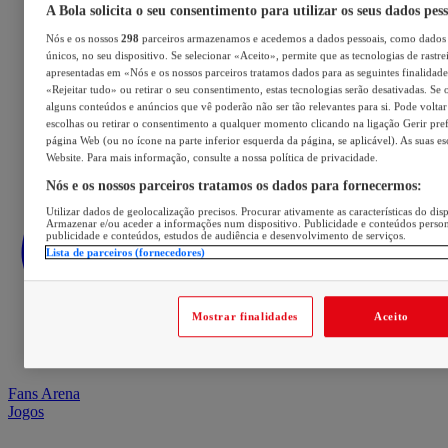
A Bola solicita o seu consentimento para utilizar os seus dados pes
Nós e os nossos
298
parceiros armazenamos e acedemos a dados pessoais, como dados 
únicos, no seu dispositivo. Se selecionar «Aceito», permite que as tecnologias de rastre
apresentadas em «Nós e os nossos parceiros tratamos dados para as seguintes finalidades
«Rejeitar tudo» ou retirar o seu consentimento, estas tecnologias serão desativadas. Se 
alguns conteúdos e anúncios que vê poderão não ser tão relevantes para si. Pode voltar 
escolhas ou retirar o consentimento a qualquer momento clicando na ligação Gerir prefe
página Web (ou no ícone na parte inferior esquerda da página, se aplicável). As suas e
Website. Para mais informação, consulte a nossa política de privacidade.
Nós e os nossos parceiros tratamos os dados para fornecermos:
Utilizar dados de geolocalização precisos. Procurar ativamente as características do disp
Armazenar e/ou aceder a informações num dispositivo. Publicidade e conteúdos perso
publicidade e conteúdos, estudos de audiência e desenvolvimento de serviços.
Lista de parceiros (fornecedores)
Mostrar finalidades
Aceito
Fans Arena
Jogos