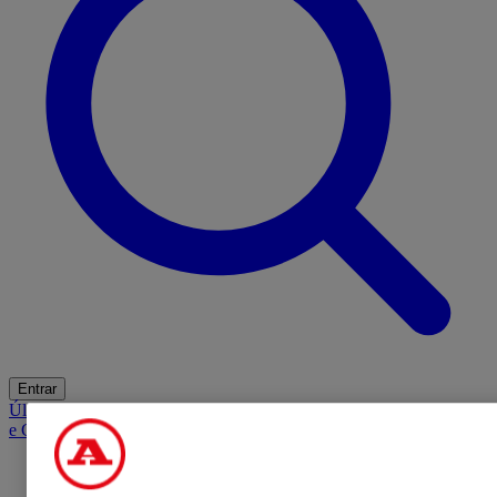
Entrar
Últimas
Mercado
Opinião
iGaming Hub
A BOLA SUGERE
Barba
e Cabelo