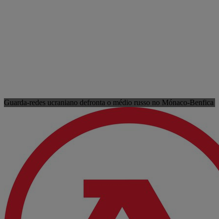
Guarda-redes ucraniano defronta o médio russo no Mónaco-Benfica