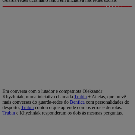
Guarda-redes ucraniano falou em iniciativa nas redes sociais
Em conversa com o lutador e compatriota Oleksandr
Khyzhniak, numa iniciativa chamada
Trubin
+ Atletas, que prevê
mais conversas do guarda-redes do
Benfica
com personalidades do
desporto,
Trubin
contou o que aprende com os erros e derrotas.
Trubin
e Khyzhniak responderam os dois às mesmas perguntas.