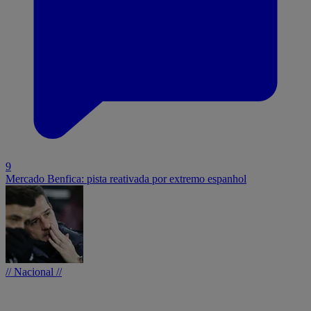
9
Mercado Benfica: pista reativada por extremo espanhol
// Nacional //