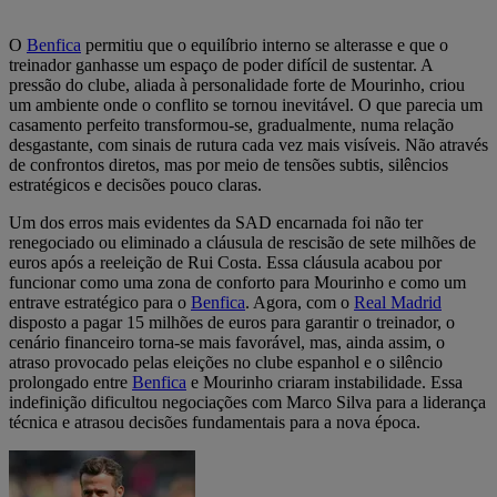
O
Benfica
permitiu que o equilíbrio interno se alterasse e que o
treinador ganhasse um espaço de poder difícil de sustentar. A
pressão do clube, aliada à personalidade forte de Mourinho, criou
um ambiente onde o conflito se tornou inevitável. O que parecia um
casamento perfeito transformou-se, gradualmente, numa relação
desgastante, com sinais de rutura cada vez mais visíveis. Não através
de confrontos diretos, mas por meio de tensões subtis, silêncios
estratégicos e decisões pouco claras.
Um dos erros mais evidentes da SAD encarnada foi não ter
renegociado ou eliminado a cláusula de rescisão de sete milhões de
euros após a reeleição de Rui Costa. Essa cláusula acabou por
funcionar como uma zona de conforto para Mourinho e como um
entrave estratégico para o
Benfica
. Agora, com o
Real Madrid
disposto a pagar 15 milhões de euros para garantir o treinador, o
cenário financeiro torna-se mais favorável, mas, ainda assim, o
atraso provocado pelas eleições no clube espanhol e o silêncio
prolongado entre
Benfica
e Mourinho criaram instabilidade. Essa
indefinição dificultou negociações com Marco Silva para a liderança
técnica e atrasou decisões fundamentais para a nova época.