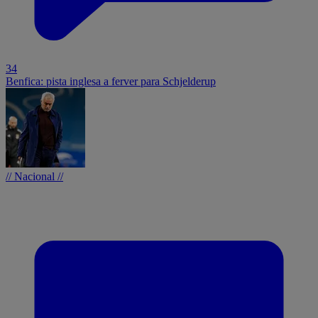
34
Benfica: pista inglesa a ferver para Schjelderup
// Nacional //