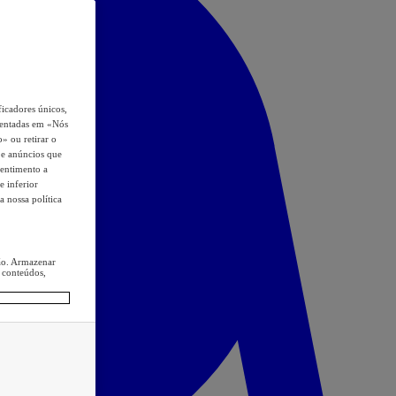
icadores únicos,
esentadas em «Nós
o» ou retirar o
s e anúncios que
sentimento a
e inferior
a nossa política
ção. Armazenar
 conteúdos,