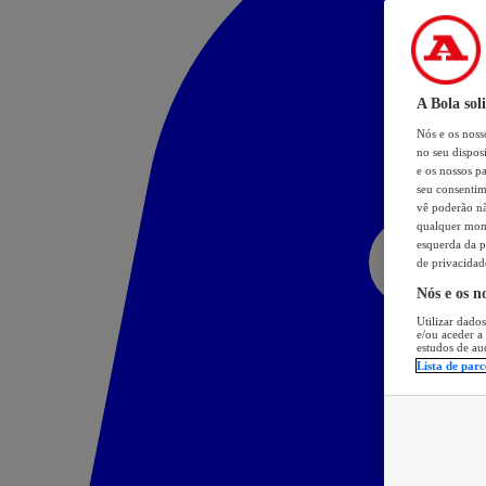
A Bola sol
Nós e os nos
no seu dispos
e os nossos pa
seu consentim
vê poderão não
qualquer mome
esquerda da p
de privacidad
Nós e os n
Utilizar dados
e/ou aceder a
estudos de au
Lista de parc