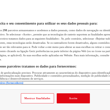
icita o seu consentimento para utilizar os seus dados pessoais para:
sos
298
parceiros armazenamos e acedemos a dados pessoais, como dados de navegação ou identif
itivo. Se selecionar «Aceito», permite que as tecnologias de rastreio suportem as finalidades apr
rceiros tratamos dados para as seguintes finalidades». Se, pelo contrário, selecionar «Rejeitar tud
ento, estas tecnologias serão desativadas. Se os rastreadores forem desativados, alguns conteúdo
 ser tão relevantes para si. Pode voltar a este menu para alterar as suas escolhas ou retirar o con
nto clicando na ligação Gerir preferências na parte inferior da página Web (ou no ícone na part
ágina, se aplicável). As suas escolhas serão aplicadas em Website. Para mais informação, consulte 
e.
ossos parceiros tratamos os dados para fornecermos:
 de geolocalização precisos. Procurar ativamente as características do dispositivo para identifica
 informações num dispositivo. Publicidade e conteúdos personalizados, medição de publicidade e
diência e desenvolvimento de serviços.
eiros (fornecedores)
Mostrar finalidades
Aceito