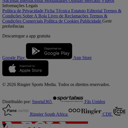
Nacional
Internacional
Modalidades
Opinião
Mercado
Vídeos
Informações Legais
Política de Privacidade
Ficha Técnica
Estatuto Editorial
Termos &
Condições
Sobre A Bola
Livro de Reclamações
Termos &
Condições Comerciais
Política de Cookies
Publicidade
Gerir
preferências
Descarregue a
app gratuita
Google Play
App Store
© 2026 Ringier Sports Media. Todos os direitos reservados.
Distribuído por:
Sportal365
Fãs Unidos
Ringier South Africa
CDE