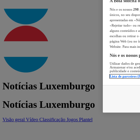
A Bola solicita 
Nós e os nossos
298
únicos, no seu dispos
apresentadas em «Nós 
«Rejeitar tudo» ou re
alguns conteúdos e an
escolhas ou retirar 
página Web (ou no íc
Website. Para mais in
Nós e os nossos
Utilizar dados de geo
Armazenar e/ou aced
publicidade e conteú
Lista de parceiros (
Notícias Luxemburgo
Notícias Luxemburgo
Visão geral
Vídeo
Classificação
Jogos
Plantel