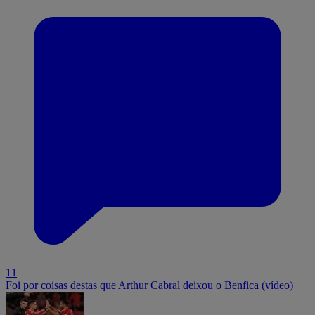
11
Foi por coisas destas que Arthur Cabral deixou o Benfica (vídeo)