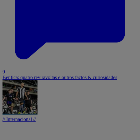
9
Benfica: quatro reviravoltas e outros factos & curiosidades
// Internacional //