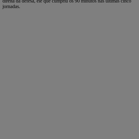
direita da defesa, ele que cumpriu os 90 minutos nas últimas cinco
jornadas.