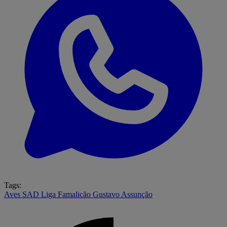
Tags:
Aves SAD
Liga
Famalicão
Gustavo Assunção