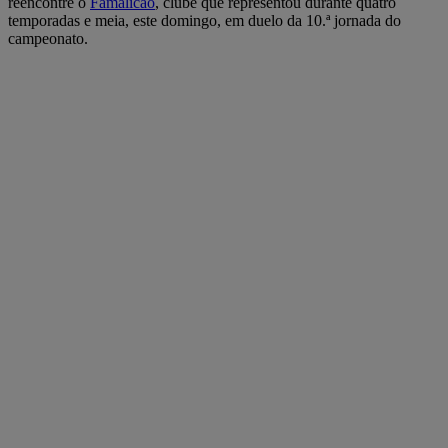
reencontre o
Famalicão
, clube que representou durante quatro
temporadas e meia, este domingo, em duelo da 10.ª jornada do
campeonato.