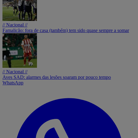
// Nacional //
Famalicão: fora de casa (também) tem sido quase sempre a somar
// Nacional //
Aves SAD: alarmes das lesões soaram por pouco tempo
WhatsApp