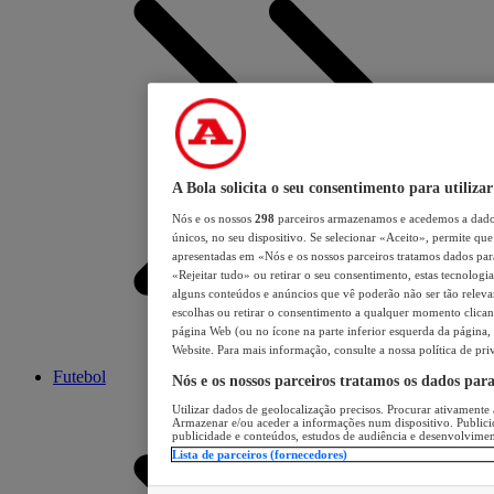
A Bola solicita o seu consentimento para utilizar
Nós e os nossos
298
parceiros armazenamos e acedemos a dados
únicos, no seu dispositivo. Se selecionar «Aceito», permite que 
apresentadas em «Nós e os nossos parceiros tratamos dados para 
«Rejeitar tudo» ou retirar o seu consentimento, estas tecnologia
alguns conteúdos e anúncios que vê poderão não ser tão relevant
escolhas ou retirar o consentimento a qualquer momento clicand
página Web (ou no ícone na parte inferior esquerda da página, s
Website. Para mais informação, consulte a nossa política de pri
Futebol
Nós e os nossos parceiros tratamos os dados par
Utilizar dados de geolocalização precisos. Procurar ativamente a
Armazenar e/ou aceder a informações num dispositivo. Publici
publicidade e conteúdos, estudos de audiência e desenvolvimen
Lista de parceiros (fornecedores)