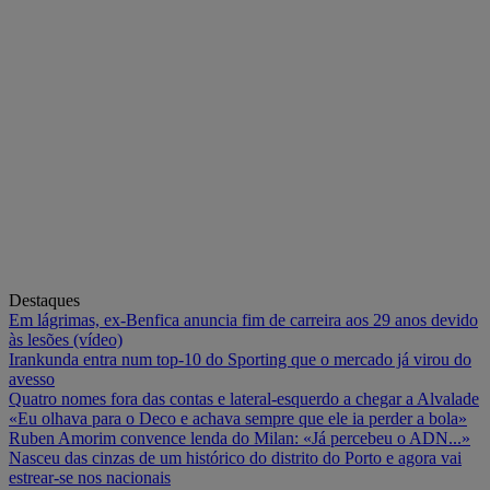
Destaques
Em lágrimas, ex-Benfica anuncia fim de carreira aos 29 anos devido
às lesões (vídeo)
Irankunda entra num top-10 do Sporting que o mercado já virou do
avesso
Quatro nomes fora das contas e lateral-esquerdo a chegar a Alvalade
«Eu olhava para o Deco e achava sempre que ele ia perder a bola»
Ruben Amorim convence lenda do Milan: «Já percebeu o ADN...»
Nasceu das cinzas de um histórico do distrito do Porto e agora vai
estrear-se nos nacionais