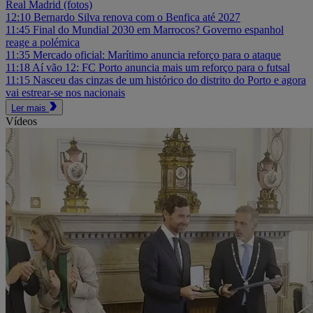
Real Madrid (fotos)
12:10
Bernardo Silva renova com o Benfica até 2027
11:45
Final do Mundial 2030 em Marrocos? Governo espanhol
reage a polémica
11:35
Mercado oficial: Marítimo anuncia reforço para o ataque
11:18
Aí vão 12: FC Porto anuncia mais um reforço para o futsal
11:15
Nasceu das cinzas de um histórico do distrito do Porto e agora
vai estrear-se nos nacionais
Ler mais
Vídeos