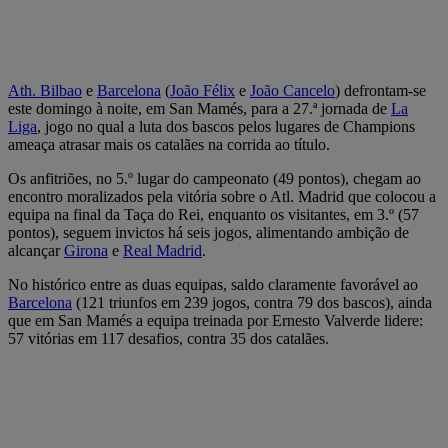
Ath. Bilbao
e
Barcelona
(
João Félix
e
João Cancelo
) defrontam-se
este domingo à noite, em San Mamés, para a 27.ª jornada de
La
Liga
, jogo no qual a luta dos bascos pelos lugares de Champions
ameaça atrasar mais os catalães na corrida ao título.
Os anfitriões, no 5.º lugar do campeonato (49 pontos), chegam ao
encontro moralizados pela vitória sobre o Atl. Madrid que colocou a
equipa na final da Taça do Rei, enquanto os visitantes, em 3.º (57
pontos), seguem invictos há seis jogos, alimentando ambição de
alcançar
Girona
e
Real Madrid
.
No histórico entre as duas equipas, saldo claramente favorável ao
Barcelona
(121 triunfos em 239 jogos, contra 79 dos bascos), ainda
que em San Mamés a equipa treinada por Ernesto Valverde lidere:
57 vitórias em 117 desafios, contra 35 dos catalães.