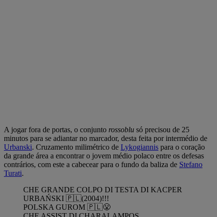
A jogar fora de portas, o conjunto
rossoblu
só precisou de 25
minutos para se adiantar no marcador, desta feita por intermédio de
Urbanski
. Cruzamento milimétrico de
Lykogiannis
para o coração
da grande área a encontrar o jovem médio polaco entre os defesas
contrários, com este a cabecear para o fundo da baliza de
Stefano
Turati
.
CHE GRANDE COLPO DI TESTA DI KACPER
URBAŃSKI 🇵🇱(2004)!!!
POLSKA GUROM 🇵🇱😤
CHE ASSIST DI CHARALAMPOS