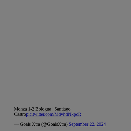
Monza 1-2 Bologna | Santiago
Castro
pic.twitter.com/MdvhdNkpcR
— Goals Xtra (@GoalsXtra)
September 22, 2024