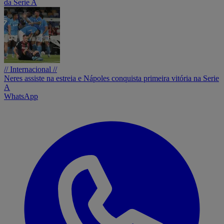
da Serie A
// Internacional //
Neres assiste na estreia e Nápoles conquista primeira vitória na Serie
A
WhatsApp