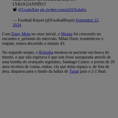
LYKOGIANNĪS!!!
📽️
@GoalsXtra
pic.twitter.com/nZtSXplaSx
— Football Report (@FootballReprt)
September 22,
2024
Com
Dany Mota
no onze inicial, o
Monza
foi crescendo no
encontro e, próximo do intervalo, Milan Duric restabeleceu o
empate, estava decorrido o minuto 43.
No segundo tempo, o
Bolonha
mostrou-se paciente em busca do
triunfo, o que não esperava é que este fosse assegurada através de
uma bomba do avançado argentino, Santiago Castro: o jovem de 20
anos recebeu de costas, rodou, viu que tinha espaço e, de fora de
área, disparou para o fundo da baliza de
Turati
para o 2-1 final.