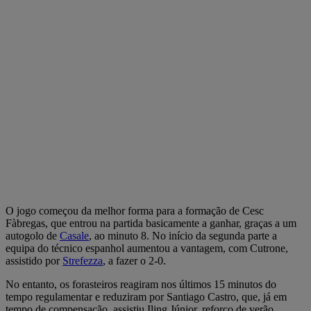
O jogo começou da melhor forma para a formação de Cesc
Fàbregas, que entrou na partida basicamente a ganhar, graças a um
autogolo de
Casale
, ao minuto 8. No início da segunda parte a
equipa do técnico espanhol aumentou a vantagem, com Cutrone,
assistido por
Strefezza
, a fazer o 2-0.
No entanto, os forasteiros reagiram nos últimos 15 minutos do
tempo regulamentar e reduziram por Santiago Castro, que, já em
tempo de compensação, assistiu Iling Júnior, reforço de verão