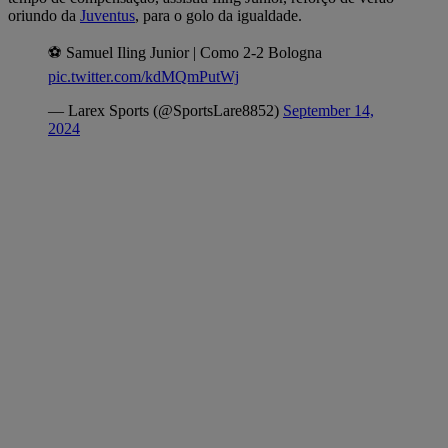
oriundo da
Juventus
, para o golo da igualdade.
⚽️ Samuel Iling Junior | Como 2-2 Bologna
pic.twitter.com/kdMQmPutWj
— Larex Sports (@SportsLare8852)
September 14,
2024