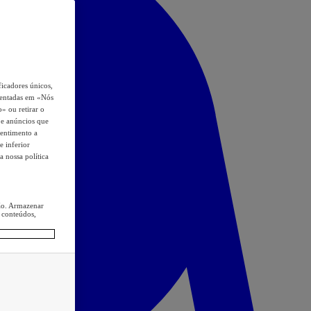
icadores únicos,
esentadas em «Nós
o» ou retirar o
s e anúncios que
sentimento a
e inferior
a nossa política
ção. Armazenar
 conteúdos,