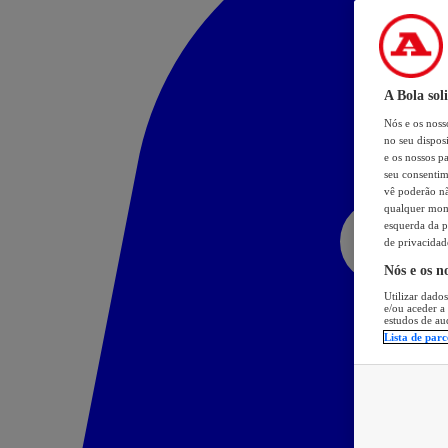
A Bola sol
Nós e os nos
no seu dispos
e os nossos pa
seu consentim
vê poderão não
qualquer mome
esquerda da p
de privacidad
Nós e os n
Utilizar dados
e/ou aceder a
estudos de au
Lista de parc