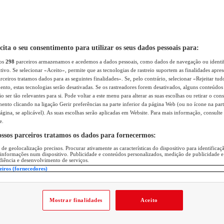
icita o seu consentimento para utilizar os seus dados pessoais para:
sos
298
parceiros armazenamos e acedemos a dados pessoais, como dados de navegação ou identif
itivo. Se selecionar «Aceito», permite que as tecnologias de rastreio suportem as finalidades apr
rceiros tratamos dados para as seguintes finalidades». Se, pelo contrário, selecionar «Rejeitar tud
ento, estas tecnologias serão desativadas. Se os rastreadores forem desativados, alguns conteúdo
 ser tão relevantes para si. Pode voltar a este menu para alterar as suas escolhas ou retirar o con
nto clicando na ligação Gerir preferências na parte inferior da página Web (ou no ícone na part
ágina, se aplicável). As suas escolhas serão aplicadas em Website. Para mais informação, consulte 
e.
ossos parceiros tratamos os dados para fornecermos:
 de geolocalização precisos. Procurar ativamente as características do dispositivo para identifica
 informações num dispositivo. Publicidade e conteúdos personalizados, medição de publicidade e
diência e desenvolvimento de serviços.
eiros (fornecedores)
Mostrar finalidades
Aceito