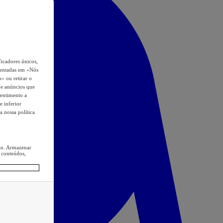
icadores únicos,
esentadas em «Nós
o» ou retirar o
s e anúncios que
sentimento a
e inferior
a nossa política
ção. Armazenar
 conteúdos,