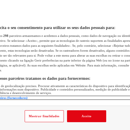
icita o seu consentimento para utilizar os seus dados pessoais para:
sos
298
parceiros armazenamos e acedemos a dados pessoais, como dados de navegação ou identif
itivo. Se selecionar «Aceito», permite que as tecnologias de rastreio suportem as finalidades apr
rceiros tratamos dados para as seguintes finalidades». Se, pelo contrário, selecionar «Rejeitar tud
ento, estas tecnologias serão desativadas. Se os rastreadores forem desativados, alguns conteúdo
 ser tão relevantes para si. Pode voltar a este menu para alterar as suas escolhas ou retirar o con
nto clicando na ligação Gerir preferências na parte inferior da página Web (ou no ícone na part
ágina, se aplicável). As suas escolhas serão aplicadas em Website. Para mais informação, consulte 
e.
ossos parceiros tratamos os dados para fornecermos:
 de geolocalização precisos. Procurar ativamente as características do dispositivo para identifica
 informações num dispositivo. Publicidade e conteúdos personalizados, medição de publicidade e
diência e desenvolvimento de serviços.
eiros (fornecedores)
Mostrar finalidades
Aceito