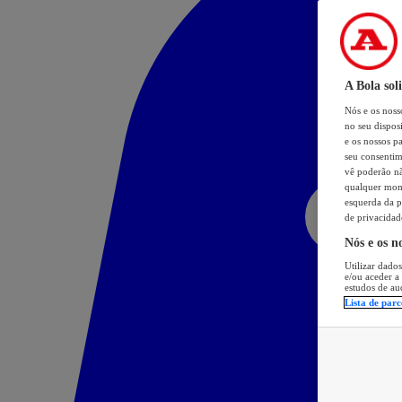
A Bola sol
Nós e os nos
no seu dispos
e os nossos pa
seu consentim
vê poderão não
qualquer mome
esquerda da p
de privacidad
Nós e os n
Utilizar dados
e/ou aceder a
estudos de au
Lista de parc