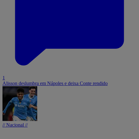
1
Alisson deslumbra em Nápoles e deixa Conte rendido
// Nacional //