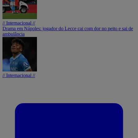
// Internacional //
Drama em Nápoles: jogador do Lecce cai com dor no peito e sai de
ambulância
// Internacional //