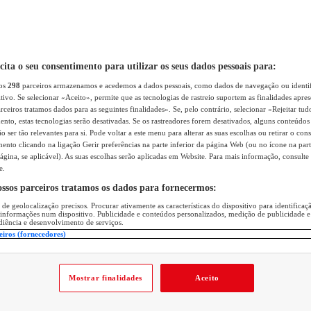
icita o seu consentimento para utilizar os seus dados pessoais para:
sos
298
parceiros armazenamos e acedemos a dados pessoais, como dados de navegação ou identif
itivo. Se selecionar «Aceito», permite que as tecnologias de rastreio suportem as finalidades apr
rceiros tratamos dados para as seguintes finalidades». Se, pelo contrário, selecionar «Rejeitar tud
ento, estas tecnologias serão desativadas. Se os rastreadores forem desativados, alguns conteúdo
 ser tão relevantes para si. Pode voltar a este menu para alterar as suas escolhas ou retirar o con
nto clicando na ligação Gerir preferências na parte inferior da página Web (ou no ícone na part
ágina, se aplicável). As suas escolhas serão aplicadas em Website. Para mais informação, consulte 
e.
ossos parceiros tratamos os dados para fornecermos:
 de geolocalização precisos. Procurar ativamente as características do dispositivo para identifica
 informações num dispositivo. Publicidade e conteúdos personalizados, medição de publicidade e
diência e desenvolvimento de serviços.
eiros (fornecedores)
Mostrar finalidades
Aceito