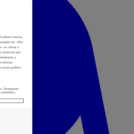
icadores únicos,
esentadas em «Nós
o» ou retirar o
s e anúncios que
sentimento a
e inferior
a nossa política
ção. Armazenar
 conteúdos,