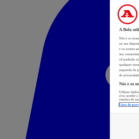
A Bola sol
Nós e os nos
no seu dispos
e os nossos pa
seu consentim
vê poderão não
qualquer mome
esquerda da p
de privacidad
Nós e os n
Utilizar dados
e/ou aceder a
estudos de au
Lista de parc