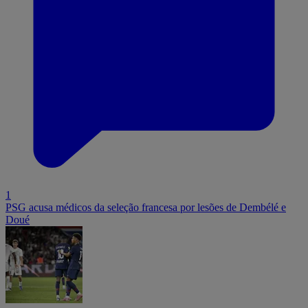
1
PSG acusa médicos da seleção francesa por lesões de Dembélé e
Doué