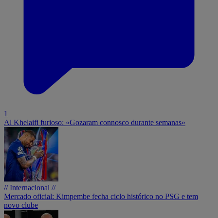
1
Al Khelaifi furioso: «Gozaram connosco durante semanas»
// Internacional //
Mercado oficial: Kimpembe fecha ciclo histórico no PSG e tem
novo clube