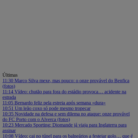
Últimas
11:30
Marco Silva mexe, mas pouco: o onze provável do Benfica
(fotos)
11:14
Vídeo: chutão para fora do estádio provoca… acidente na
estrada
11:05
Bernardo feliz pela estreia após semana «dura»
10:51
Um leão coxo só pode mesmo tropeçar
10:35
Novidade na defesa e sem dilema no ataque: onze provável
do FC Porto com o Alverca (fotos)
10:23
Mercado Sporting: Diomande já viaja para Inglaterra para
assinar
10:08
Vídeo: cai no túnel para os balneários a festejar golo… que é