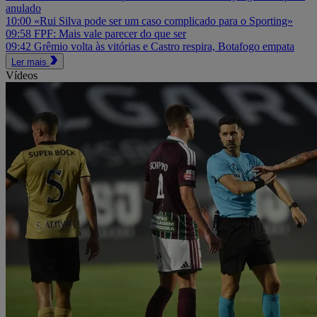
anulado
10:00
«Rui Silva pode ser um caso complicado para o Sporting»
09:58
FPF: Mais vale parecer do que ser
09:42
Grêmio volta às vitórias e Castro respira, Botafogo empata
Ler mais
Vídeos