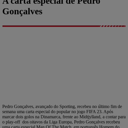
A carta especial de Pedro
Gonçalves
Pedro Gonçalves, avançado do Sporting, recebeu no último fim de
semana uma carta especial do popular no jogo FIFA 23. Após
marcar dois golos na Dinamarca, frente ao Midtjylland, a contar para
o play-off dos oitavos da Liga Europa, Pedro Gonçalves recebeu
uma carta especial Man Of The Match, em português Homem do