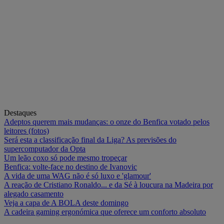
Destaques
Adeptos querem mais mudanças: o onze do Benfica votado pelos
leitores (fotos)
Será esta a classificação final da Liga? As previsões do
supercomputador da Opta
Um leão coxo só pode mesmo tropeçar
Benfica: volte-face no destino de Ivanovic
A vida de uma WAG não é só luxo e 'glamour'
A reação de Cristiano Ronaldo... e da Sé à loucura na Madeira por
alegado casamento
Veja a capa de A BOLA deste domingo
A cadeira gaming ergonómica que oferece um conforto absoluto