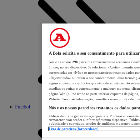
A Bola solicita o seu consentimento para utilizar
Nós e os nossos
298
parceiros armazenamos e acedemos a dados
únicos, no seu dispositivo. Se selecionar «Aceito», permite que 
apresentadas em «Nós e os nossos parceiros tratamos dados para 
«Rejeitar tudo» ou retirar o seu consentimento, estas tecnologia
alguns conteúdos e anúncios que vê poderão não ser tão relevant
escolhas ou retirar o consentimento a qualquer momento clicand
página Web (ou no ícone na parte inferior esquerda da página, s
Website. Para mais informação, consulte a nossa política de pri
Futebol
Nós e os nossos parceiros tratamos os dados par
Utilizar dados de geolocalização precisos. Procurar ativamente a
Armazenar e/ou aceder a informações num dispositivo. Publici
publicidade e conteúdos, estudos de audiência e desenvolvimen
Lista de parceiros (fornecedores)