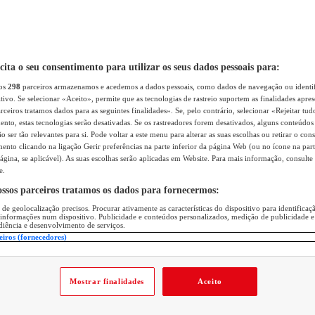
icita o seu consentimento para utilizar os seus dados pessoais para:
sos
298
parceiros armazenamos e acedemos a dados pessoais, como dados de navegação ou identif
itivo. Se selecionar «Aceito», permite que as tecnologias de rastreio suportem as finalidades apr
rceiros tratamos dados para as seguintes finalidades». Se, pelo contrário, selecionar «Rejeitar tud
ento, estas tecnologias serão desativadas. Se os rastreadores forem desativados, alguns conteúdo
 ser tão relevantes para si. Pode voltar a este menu para alterar as suas escolhas ou retirar o con
nto clicando na ligação Gerir preferências na parte inferior da página Web (ou no ícone na part
ágina, se aplicável). As suas escolhas serão aplicadas em Website. Para mais informação, consulte 
e.
ossos parceiros tratamos os dados para fornecermos:
 de geolocalização precisos. Procurar ativamente as características do dispositivo para identifica
 informações num dispositivo. Publicidade e conteúdos personalizados, medição de publicidade e
diência e desenvolvimento de serviços.
eiros (fornecedores)
Mostrar finalidades
Aceito