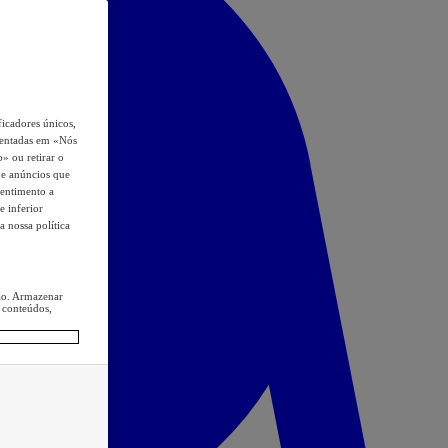
icadores únicos,
esentadas em «Nós
o» ou retirar o
s e anúncios que
sentimento a
e inferior
a nossa política
ção. Armazenar
 conteúdos,