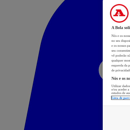
A Bola sol
Nós e os nos
no seu dispos
e os nossos pa
seu consentim
vê poderão não
qualquer mome
esquerda da p
de privacidad
Nós e os n
Utilizar dados
e/ou aceder a
estudos de au
Lista de parc