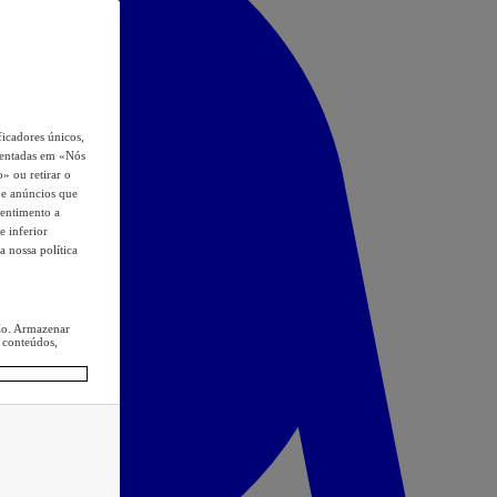
icadores únicos,
esentadas em «Nós
o» ou retirar o
s e anúncios que
sentimento a
e inferior
a nossa política
ção. Armazenar
 conteúdos,