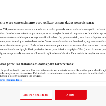
icita o seu consentimento para utilizar os seus dados pessoais para:
sos
298
parceiros armazenamos e acedemos a dados pessoais, como dados de navegação ou identif
itivo. Se selecionar «Aceito», permite que as tecnologias de rastreio suportem as finalidades apr
rceiros tratamos dados para as seguintes finalidades». Se, pelo contrário, selecionar «Rejeitar tud
ento, estas tecnologias serão desativadas. Se os rastreadores forem desativados, alguns conteúdo
 ser tão relevantes para si. Pode voltar a este menu para alterar as suas escolhas ou retirar o con
nto clicando na ligação Gerir preferências na parte inferior da página Web (ou no ícone na part
ágina, se aplicável). As suas escolhas serão aplicadas em Website. Para mais informação, consulte 
e.
ossos parceiros tratamos os dados para fornecermos:
 de geolocalização precisos. Procurar ativamente as características do dispositivo para identifica
 informações num dispositivo. Publicidade e conteúdos personalizados, medição de publicidade e
diência e desenvolvimento de serviços.
eiros (fornecedores)
Mostrar finalidades
Aceito