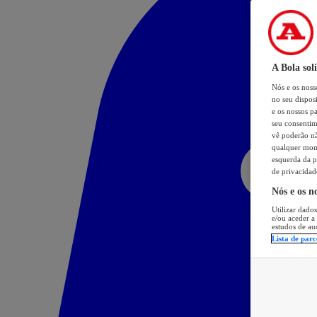
A Bola sol
Nós e os nos
no seu dispos
e os nossos pa
seu consentim
vê poderão não
qualquer mome
esquerda da p
de privacidad
Nós e os n
Utilizar dados
e/ou aceder a
estudos de au
Lista de parc