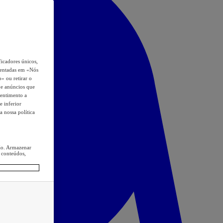
icadores únicos,
esentadas em «Nós
o» ou retirar o
s e anúncios que
sentimento a
e inferior
a nossa política
ção. Armazenar
 conteúdos,