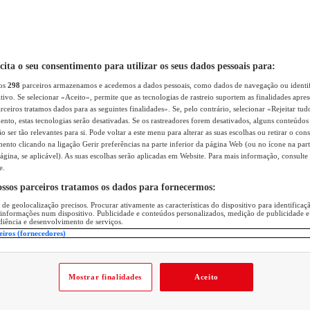
icita o seu consentimento para utilizar os seus dados pessoais para:
sos
298
parceiros armazenamos e acedemos a dados pessoais, como dados de navegação ou identif
itivo. Se selecionar «Aceito», permite que as tecnologias de rastreio suportem as finalidades apr
rceiros tratamos dados para as seguintes finalidades». Se, pelo contrário, selecionar «Rejeitar tud
ento, estas tecnologias serão desativadas. Se os rastreadores forem desativados, alguns conteúdo
 ser tão relevantes para si. Pode voltar a este menu para alterar as suas escolhas ou retirar o con
nto clicando na ligação Gerir preferências na parte inferior da página Web (ou no ícone na part
ágina, se aplicável). As suas escolhas serão aplicadas em Website. Para mais informação, consulte 
e.
ossos parceiros tratamos os dados para fornecermos:
 de geolocalização precisos. Procurar ativamente as características do dispositivo para identifica
 informações num dispositivo. Publicidade e conteúdos personalizados, medição de publicidade e
diência e desenvolvimento de serviços.
eiros (fornecedores)
Mostrar finalidades
Aceito