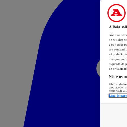
A Bola sol
Nós e os nos
no seu dispos
e os nossos pa
seu consentim
vê poderão não
qualquer mome
esquerda da p
de privacidad
Nós e os n
Utilizar dados
e/ou aceder a
estudos de au
Lista de parc