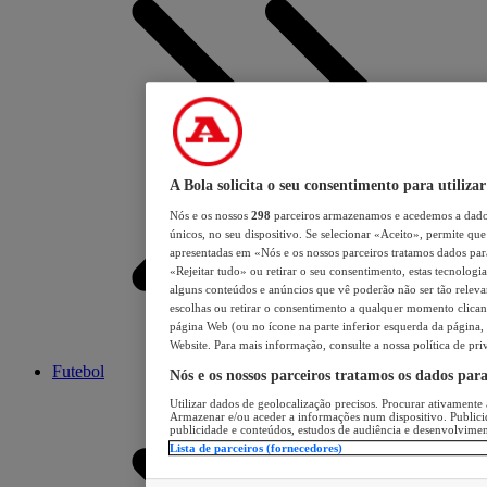
A Bola solicita o seu consentimento para utilizar
Nós e os nossos
298
parceiros armazenamos e acedemos a dados
únicos, no seu dispositivo. Se selecionar «Aceito», permite que 
apresentadas em «Nós e os nossos parceiros tratamos dados para 
«Rejeitar tudo» ou retirar o seu consentimento, estas tecnologia
alguns conteúdos e anúncios que vê poderão não ser tão relevant
escolhas ou retirar o consentimento a qualquer momento clicand
página Web (ou no ícone na parte inferior esquerda da página, s
Website. Para mais informação, consulte a nossa política de pri
Futebol
Nós e os nossos parceiros tratamos os dados par
Utilizar dados de geolocalização precisos. Procurar ativamente a
Armazenar e/ou aceder a informações num dispositivo. Publici
publicidade e conteúdos, estudos de audiência e desenvolvimen
Lista de parceiros (fornecedores)