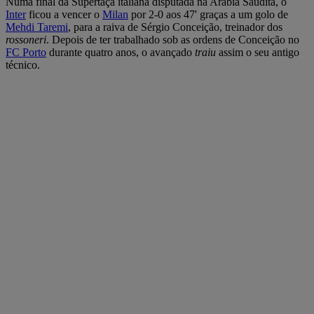
Numa final da Supertaça italiana disputada na Arábia Saudita, o
Inter
ficou a vencer o
Milan
por 2-0 aos 47' graças a um golo de
Mehdi Taremi
, para a raiva de Sérgio Conceição, treinador dos
rossoneri
. Depois de ter trabalhado sob as ordens de Conceição no
FC Porto
durante quatro anos, o avançado
traiu
assim o seu antigo
técnico.