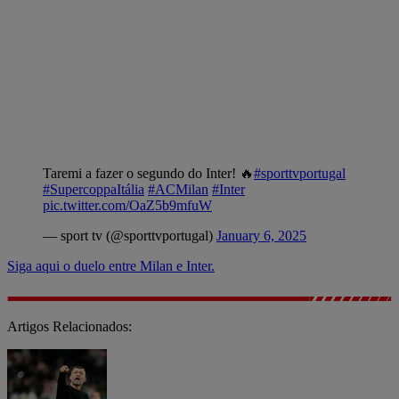
Taremi a fazer o segundo do Inter! 🔥
#sporttvportugal
#SupercoppaItália
#ACMilan
#Inter
pic.twitter.com/OaZ5b9mfuW
— sport tv (@sporttvportugal)
January 6, 2025
Siga aqui o duelo entre Milan e Inter.
Artigos Relacionados: