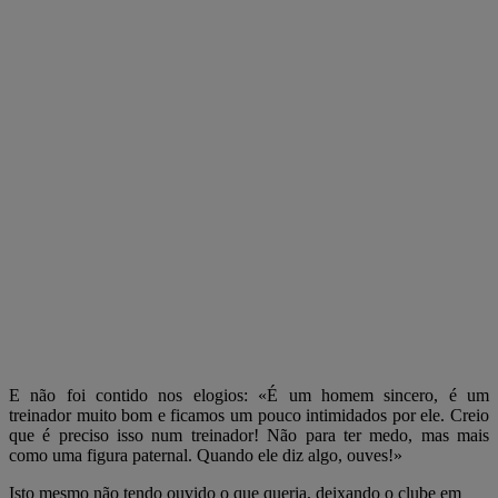
E não foi contido nos elogios: «É um homem sincero, é um
treinador muito bom e ficamos um pouco intimidados por ele. Creio
que é preciso isso num treinador! Não para ter medo, mas mais
como uma figura paternal. Quando ele diz algo, ouves!»
Isto mesmo não tendo ouvido o que queria, deixando o clube em