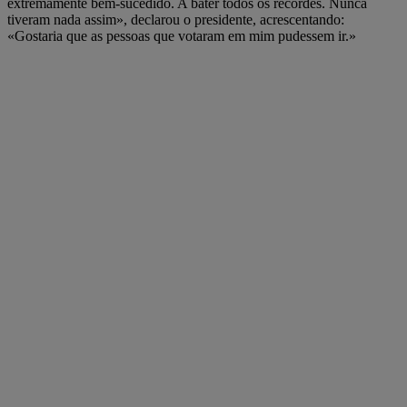
extremamente bem-sucedido. A bater todos os recordes. Nunca
tiveram nada assim», declarou o presidente, acrescentando:
«Gostaria que as pessoas que votaram em mim pudessem ir.»