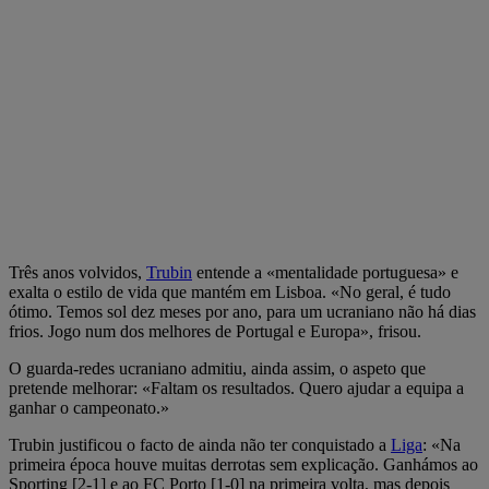
Três anos volvidos,
Trubin
entende a «mentalidade portuguesa» e
exalta o estilo de vida que mantém em Lisboa. «No geral, é tudo
ótimo. Temos sol dez meses por ano, para um ucraniano não há dias
frios. Jogo num dos melhores de Portugal e Europa», frisou.
O guarda-redes ucraniano admitiu, ainda assim, o aspeto que
pretende melhorar: «Faltam os resultados. Quero ajudar a equipa a
ganhar o campeonato.»
Trubin justificou o facto de ainda não ter conquistado a
Liga
: «Na
primeira época houve muitas derrotas sem explicação. Ganhámos ao
Sporting [2-1] e ao FC Porto [1-0] na primeira volta, mas depois