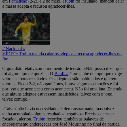
em
Famalicão
(2-2), a 2 de maio.
Trubin
foi insultado, mandou calar
a massa adepta e recusou agradecer-lhes.
// Nacional //
VÍDEO: Trubin manda calar os adeptos e recusa agradecer-lhes no
fim
O guardião relativizou o momento de tensão: «Não posso dizer que
foi algum tipo de quezília. O
Benfica
é um clube de topo que exige
vitórias e bons resultados. Os adeptos estão habituados e querem
vitórias. Ficou 2-2, não ganhámos, houve algumas emoções e foi
por isso que aconteceu como aconteceu. Não foi uma luta. Entendo
que alguns adeptos estivessem insatisfeitos, talvez com o jogo,
talvez comigo.»
«Talvez não havia necessidade de demonstrar nada, mas talvez
tenha acumulado alguns resultados negativos. Precisas de estar
focado», alertou.
Trubin
recordou também as palavras de
encorajamento endereçadas por José Mourinho no final da partida