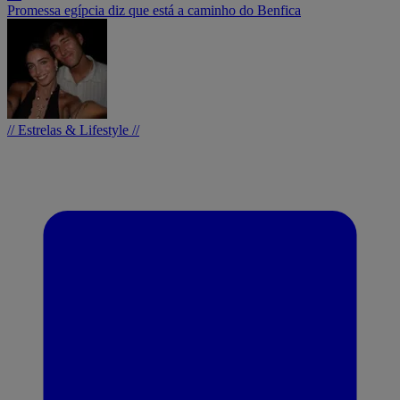
Promessa egípcia diz que está a caminho do Benfica
// Estrelas & Lifestyle //