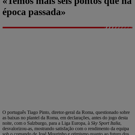
«Temos mais seis pontos que na
época passada»
O português Tiago Pinto, diretor-geral da Roma, questionado sobre
as baixas no plantel da Roma, em declarações, antes do jogo desta
noite, com o Salzburgo, para a Liga Europa, à
Sky Sport Italia
,
desvalorizou-as, mostrando satisfação com o rendimento da equipa
sob o comando de José Mourinho e otimismo quanto ao futuro dos