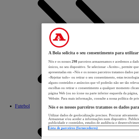
A Bola solicita o seu consentimento para utilizar
Nós e os nossos
298
parceiros armazenamos e acedemos a dados
únicos, no seu dispositivo. Se selecionar «Aceito», permite que 
apresentadas em «Nós e os nossos parceiros tratamos dados para 
«Rejeitar tudo» ou retirar o seu consentimento, estas tecnologia
alguns conteúdos e anúncios que vê poderão não ser tão relevant
escolhas ou retirar o consentimento a qualquer momento clicand
página Web (ou no ícone na parte inferior esquerda da página, s
Website. Para mais informação, consulte a nossa política de pri
Futebol
Nós e os nossos parceiros tratamos os dados par
Utilizar dados de geolocalização precisos. Procurar ativamente a
Armazenar e/ou aceder a informações num dispositivo. Publici
publicidade e conteúdos, estudos de audiência e desenvolvimen
Lista de parceiros (fornecedores)