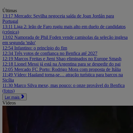
Últimas
13:17
Mercado: Sevilha negoceia saída de Joan Jordán para
Portugal
13:11
Liga 2: leão de Faro rugiu mais alto em duelo de candidatos
(crónica)
13:02
Namorada de Phil Foden vende camisolas da seleção inglesa
em segunda 'mão'
12:54
Infantino: o princípio do fim
12:34
Três votos de confiança no Benfica até 2027
12:19
Marcos Freitas e Jieni Shao eliminados no Europe Smash
12:18
Lionel Messi já está na Argentina para se despedir do pai
12:05
Mercado FC Porto: Rodrigo Mora com proposta de Itália
11:49
Vídeo: Haaland torna-se… atração turística para barcos na
Sicília
11:30
Marco Silva mexe, mas pouco: o onze provável do Benfica
(fotos)
Ler mais
Vídeos