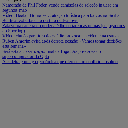
Namorada de Phil Foden vende camisolas da seleção inglesa em
segunda 'mão'
Vídeo: Haaland torna-se… atração turística para barcos na Sicília
Benfica: volte-face no destino de Ivanovic
Zalazar na cadeira do poder até lhe cortarem as pernas (os jogadores
do Sporting)
Vídeo: chutão para fora do estádio provoca… acidente na estrada
Ruben Amorim avisa após derrota pesada: «Vamos tomar decisões
esta semana»
Será esta a classificação final da Liga? As previsões do
supercomputador da Opta
A cadeira gaming ergonómica que oferece um conforto absoluto