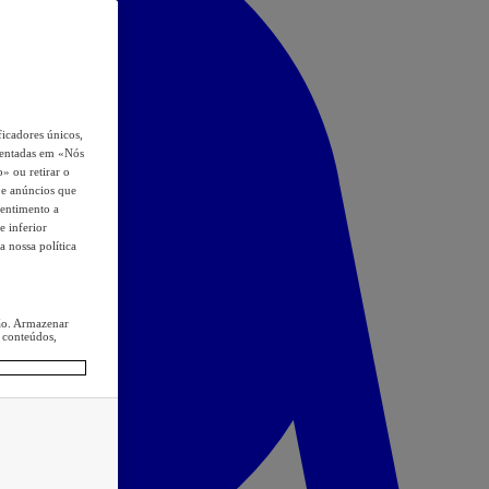
icadores únicos,
esentadas em «Nós
o» ou retirar o
s e anúncios que
sentimento a
e inferior
a nossa política
ção. Armazenar
 conteúdos,