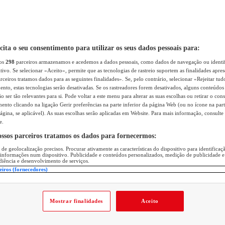
icita o seu consentimento para utilizar os seus dados pessoais para:
sos
298
parceiros armazenamos e acedemos a dados pessoais, como dados de navegação ou identif
itivo. Se selecionar «Aceito», permite que as tecnologias de rastreio suportem as finalidades apr
rceiros tratamos dados para as seguintes finalidades». Se, pelo contrário, selecionar «Rejeitar tud
ento, estas tecnologias serão desativadas. Se os rastreadores forem desativados, alguns conteúdo
 ser tão relevantes para si. Pode voltar a este menu para alterar as suas escolhas ou retirar o con
nto clicando na ligação Gerir preferências na parte inferior da página Web (ou no ícone na part
ágina, se aplicável). As suas escolhas serão aplicadas em Website. Para mais informação, consulte 
e.
ossos parceiros tratamos os dados para fornecermos:
 de geolocalização precisos. Procurar ativamente as características do dispositivo para identifica
 informações num dispositivo. Publicidade e conteúdos personalizados, medição de publicidade e
diência e desenvolvimento de serviços.
eiros (fornecedores)
Mostrar finalidades
Aceito