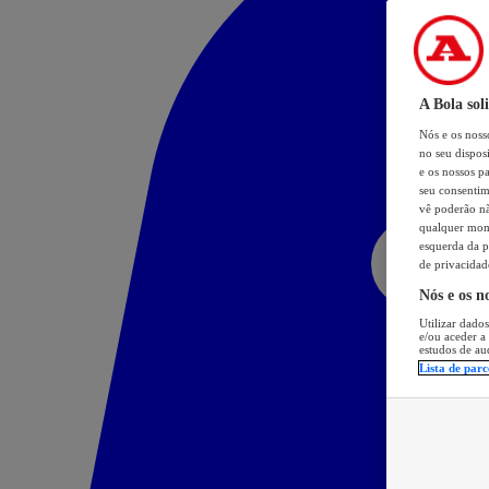
A Bola sol
Nós e os nos
no seu dispos
e os nossos pa
seu consentim
vê poderão não
qualquer mome
esquerda da p
de privacidad
Nós e os n
Utilizar dados
e/ou aceder a
estudos de au
Lista de parc