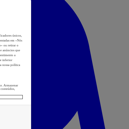
icadores únicos,
esentadas em «Nós
o» ou retirar o
s e anúncios que
sentimento a
e inferior
a nossa política
ção. Armazenar
 conteúdos,