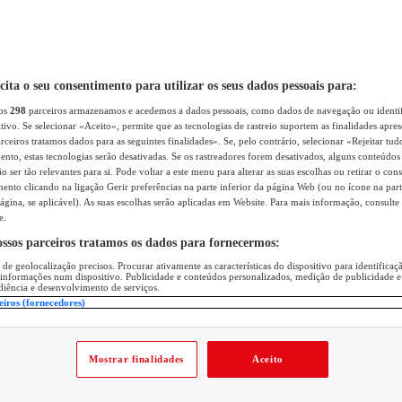
icita o seu consentimento para utilizar os seus dados pessoais para:
sos
298
parceiros armazenamos e acedemos a dados pessoais, como dados de navegação ou identif
itivo. Se selecionar «Aceito», permite que as tecnologias de rastreio suportem as finalidades apr
rceiros tratamos dados para as seguintes finalidades». Se, pelo contrário, selecionar «Rejeitar tud
ento, estas tecnologias serão desativadas. Se os rastreadores forem desativados, alguns conteúdo
 ser tão relevantes para si. Pode voltar a este menu para alterar as suas escolhas ou retirar o con
nto clicando na ligação Gerir preferências na parte inferior da página Web (ou no ícone na part
ágina, se aplicável). As suas escolhas serão aplicadas em Website. Para mais informação, consulte 
e.
ossos parceiros tratamos os dados para fornecermos:
 de geolocalização precisos. Procurar ativamente as características do dispositivo para identifica
 informações num dispositivo. Publicidade e conteúdos personalizados, medição de publicidade e
diência e desenvolvimento de serviços.
eiros (fornecedores)
Mostrar finalidades
Aceito