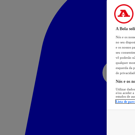
A Bola sol
Nós e os nos
no seu dispos
e os nossos pa
seu consentim
vê poderão não
qualquer mome
esquerda da p
de privacidad
Nós e os n
Utilizar dados
e/ou aceder a
estudos de au
Lista de parc