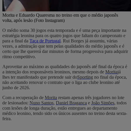
Morita e Eduardo Quaresma no treino em que o médio japonês
volta, após lesão (Foto Instagram)
O médio soma 30 jogos esta temporada e é uma peça importante na
estratégia leonina para os quatro jogos que faltam do campeonato e
para a final da
Taça de Portugal
. Rui Borges já assumiu, várias
vezes, a admiração que tem pelas qualidades do médio japonês e é
certo que lhe quererá dar minutos de forma progressiva para adquirir
ritmo competitivo.
Aproveitar ao máximo as qualidades do japonês até final da época é
a intenção dos responsáveis leoninos, mesmo depois de
Morita
já
lhes ter manifestado que pretende sair do
Sporting
no final da época,
não aceitando renovar o contrato que o liga ao clube leonino até
junho de 2026.
Com a recuperação de
Morita
restam apenas três jogadores no lote
de lesionados:
Nuno Santos
,
Daniel Bragança
e
João Simões
, todos
com lesões de longa duração, estão entregues ao departamento
médico leonino, tendo sido os únicos ausentes no treino desta sexta-
feira.