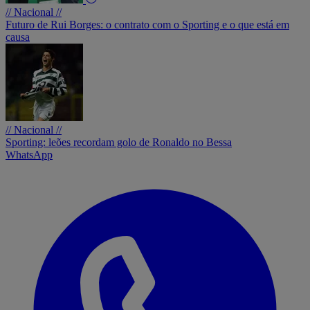
// Nacional //
Futuro de Rui Borges: o contrato com o Sporting e o que está em
causa
// Nacional //
Sporting: leões recordam golo de Ronaldo no Bessa
WhatsApp