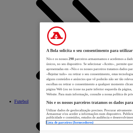
A Bola solicita o seu consentimento para utilizar
Nós e os nossos
298
parceiros armazenamos e acedemos a dados
únicos, no seu dispositivo. Se selecionar «Aceito», permite que 
apresentadas em «Nós e os nossos parceiros tratamos dados para 
«Rejeitar tudo» ou retirar o seu consentimento, estas tecnologia
alguns conteúdos e anúncios que vê poderão não ser tão relevant
escolhas ou retirar o consentimento a qualquer momento clicand
página Web (ou no ícone na parte inferior esquerda da página, s
Website. Para mais informação, consulte a nossa política de pri
Futebol
Nós e os nossos parceiros tratamos os dados par
Utilizar dados de geolocalização precisos. Procurar ativamente a
Armazenar e/ou aceder a informações num dispositivo. Publici
publicidade e conteúdos, estudos de audiência e desenvolvimen
Lista de parceiros (fornecedores)