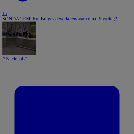
15
SONDAGEM: Rui Borges deveria renovar com o Sporting?
// Nacional //