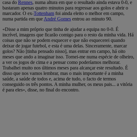
casa do
Rennes
, numa altura em que o resultado ainda estava 0-0, e
bastaram apenas quatro minutos para regressar aos golos e abrir o
marcador. O ex-
Tottenham
foi ainda eleito o melhor em campo,
numa partida em que
André Gomes
entrou ao minuto 90.
«Disse a mim próprio que tinha de ajudar a equipa no 0-0. É
incrível, imagens que ficarão comigo para o resto da minha vida. Há
coisas que não se podem esquecer e que não esquecerei quando
deixar de jogar futebol, e esta é uma delas. Sinceramente, marcar
golos? Não [tinha pensado nisso], mas entrar em campo, há oito
meses que ando a imaginar isso. Tornei-me numa espécie de olheiro,
a ver os jogos de cima e a pensar como poderíamos melhorar.
Trabalhei muito nos últimos meses para alcançar este resultado. É
disso que nos vamos lembrar, mas o mais importante é a minha
saúde, a saúde de todos e, acima de tudo, o facto de termos
conseguido os três pontos. A minha mulher, os meus pais... a vitória
é para eles», disse, no final do encontro.