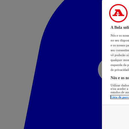
A Bola sol
Nós e os nos
no seu dispos
e os nossos pa
seu consentim
vê poderão não
qualquer mome
esquerda da p
de privacidad
Nós e os n
Utilizar dados
e/ou aceder a
estudos de au
Lista de parc