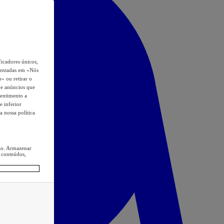
icadores únicos,
esentadas em «Nós
o» ou retirar o
s e anúncios que
sentimento a
e inferior
a nossa política
ção. Armazenar
 conteúdos,