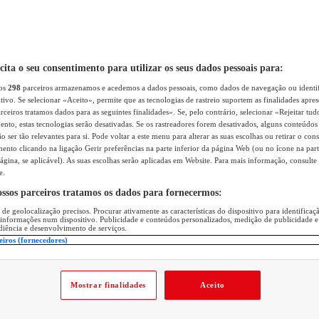
icita o seu consentimento para utilizar os seus dados pessoais para:
sos
298
parceiros armazenamos e acedemos a dados pessoais, como dados de navegação ou identif
itivo. Se selecionar «Aceito», permite que as tecnologias de rastreio suportem as finalidades apr
rceiros tratamos dados para as seguintes finalidades». Se, pelo contrário, selecionar «Rejeitar tud
ento, estas tecnologias serão desativadas. Se os rastreadores forem desativados, alguns conteúdo
 ser tão relevantes para si. Pode voltar a este menu para alterar as suas escolhas ou retirar o con
nto clicando na ligação Gerir preferências na parte inferior da página Web (ou no ícone na part
ágina, se aplicável). As suas escolhas serão aplicadas em Website. Para mais informação, consulte 
e.
ossos parceiros tratamos os dados para fornecermos:
 de geolocalização precisos. Procurar ativamente as características do dispositivo para identifica
 informações num dispositivo. Publicidade e conteúdos personalizados, medição de publicidade e
diência e desenvolvimento de serviços.
eiros (fornecedores)
Mostrar finalidades
Aceito